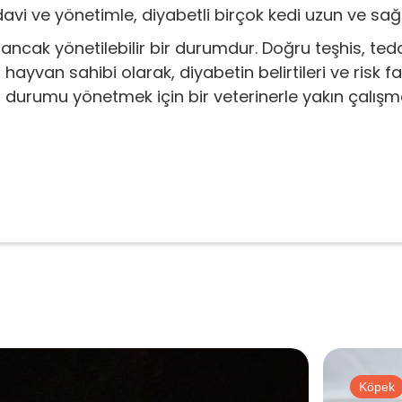
i ve yönetimle, diyabetli birçok kedi uzun ve sağlık
ancak yönetilebilir bir durumdur. Doğru teşhis, teda
il hayvan sahibi olarak, diyabetin belirtileri ve risk 
durumu yönetmek için bir veterinerle yakın çalışm
Köpek