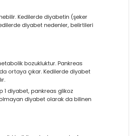
ebilir. Kedilerde diyabetin (şeker
ilerde diyabet nedenler, belirtileri
 metabolik bozukluktur. Pankreas
ında ortaya çıkar. Kedilerde diyabet
ır.
Tip 1 diyabet, pankreas glikoz
ı olmayan diyabet olarak da bilinen