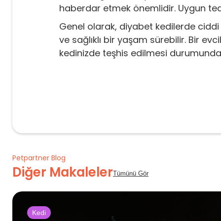
haberdar etmek önemlidir. Uygun tedav
Genel olarak, diyabet kedilerde ciddi 
ve sağlıklı bir yaşam sürebilir. Bir evc
kedinizde teşhis edilmesi durumunda 
Petpartner Blog
Diğer Makaleler
Tümünü Gör
Kedi