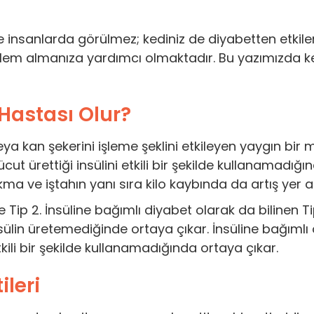
e insanlarda görülmez; kediniz de diyabetten etkilen
önlem almanıza yardımcı olmaktadır. Bu yazımızda ked
Hastası Olur?
ya kan şekerini işleme şeklini etkileyen yaygın bir
cut ürettiği insülini etkili bir şekilde kullanamadığ
kma ve iştahın yanı sıra kilo kaybında da artış yer al
 ve Tip 2. İnsüline bağımlı diyabet olarak da bilinen 
insülin üretemediğinde ortaya çıkar. İnsüline bağıml
etkili bir şekilde kullanamadığında ortaya çıkar.
ileri