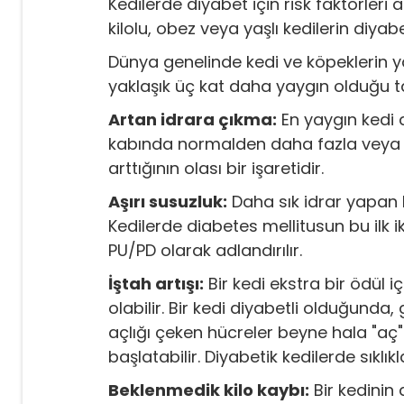
Kedilerde diyabet için risk faktörleri a
kilolu, obez veya yaşlı kedilerin diyab
Dünya genelinde kedi ve köpeklerin ya
yaklaşık üç kat daha yaygın olduğu t
Artan idrara çıkma:
En yaygın kedi 
kabında normalden daha fazla veya da
arttığının olası bir işaretidir.
Aşırı susuzluk:
Daha sık idrar yapan 
Kedilerde diabetes mellitusun bu ilk ik
PU/PD olarak adlandırılır.
İştah artışı:
Bir kedi ekstra bir ödül 
olabilir. Bir kedi diyabetli olduğunda
açlığı çeken hücreler beyne hala "aç"
başlatabilir. Diyabetik kedilerde sıklık
Beklenmedik kilo kaybı:
Bir kedinin