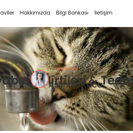
aviler
Hakkımızda
Bilgi Bankası
İletişim
Petpartner
abet Belirtileri & Ted
Veteriner Hekim
Aslıhan Koca