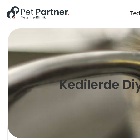
Ted
Kedilerde Diy