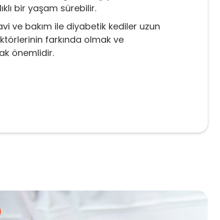
lı bir yaşam sürebilir.
vi ve bakım ile diyabetik kediler uzun
faktörlerinin farkında olmak ve
ak önemlidir.