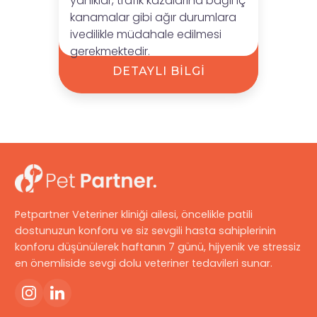
yanıklar, trafik kazalarına bağlı iç
kanamalar gibi ağır durumlara
ivedilikle müdahale edilmesi
gerekmektedir.
DETAYLI BİLGİ
Petpartner Veteriner kliniği ailesi, öncelikle patili
dostunuzun konforu ve siz sevgili hasta sahiplerinin
konforu düşünülerek haftanın 7 günü, hijyenik ve stressiz
en önemliside sevgi dolu veteriner tedavileri sunar.